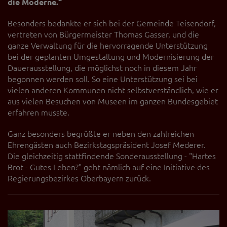
die Moderne.“
Diese Website nutzt Matomo Analytics für die Auswertung der
Seitenaufrufe als Statistik. Die hierdurch gespeicherten Daten werden
ausschließlich auf unseren eigenen Servern gespeichert. Eine
Besonders bedankte er sich bei der Gemeinde Teisendorf,
Übertragung an Dritte erfolgt nicht. Wir verwenden die Funktion
vertreten von Bürgermeister Thomas Gasser, und die
AnonymizeIP zur Anonymisierung Ihrer IP-Adresse, so dass diese gekürzt
ganze Verwaltung für die hervorragende Unterstützung
wird und nicht mehr Ihrem Besuch auf unserer Internetseite zugeordnet
bei der geplanten Umgestaltung und Modernisierung der
werden kann.
Dauerausstellung, die möglichst noch in diesem Jahr
YouTube / Vimeo
begonnen werden soll. So eine Unterstützung sei bei
vielen anderen Kommunen nicht selbstverständlich, wie er
Videos werden über die Plattformen YouTube oder Vimeo eingebunden.
aus vielen Besuchen von Museen im ganzen Bundesgebiet
Wir nutzen YouTube im erweiterten Datenschutzmodus. Dieser Modus
bewirkt laut YouTube, dass YouTube keine Informationen über die
erfahren musste.
Besucher auf dieser Website speichert, bevor diese sich das Video
ansehen.
Ganz besonders begrüßte er neben den zahlreichen
Ehrengästen auch Bezirkstagspräsident Josef Mederer.
Eingebundene Inhalte
Die gleichzeitig stattfindende Sonderausstellung - "Hartes
Optional sind externe Inhalte auf den Seiten dieser Website
Brot - Gutes Leben?" geht nämlich auf eine Initiative des
eingebunden. Das können Kartendienste wie z.B. Google Maps sein
Regierungsbezirkes Oberbayern zurück.
oder auch Anwendungen einer externen Website.