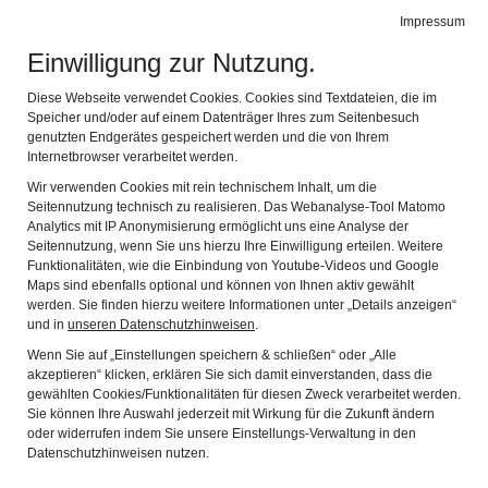
Impressum
Navig
Einwilligung zur Nutzung.
Diese Webseite verwendet Cookies. Cookies sind Textdateien, die im
Speicher und/oder auf einem Datenträger Ihres zum Seitenbesuch
genutzten Endgerätes gespeichert werden und die von Ihrem
Internetbrowser verarbeitet werden.
Wir verwenden Cookies mit rein technischem Inhalt, um die
Seitennutzung technisch zu realisieren. Das Webanalyse-Tool Matomo
Analytics mit IP Anonymisierung ermöglicht uns eine Analyse der
Seitennutzung, wenn Sie uns hierzu Ihre Einwilligung erteilen. Weitere
Funktionalitäten, wie die Einbindung von Youtube-Videos und Google
Maps sind ebenfalls optional und können von Ihnen aktiv gewählt
werden. Sie finden hierzu weitere Informationen unter „Details anzeigen“
und in
unseren Datenschutzhinweisen
.
Wenn Sie auf „Einstellungen speichern & schließen“ oder „Alle
MUSEUMSERÖFFNUNG - 06.06.2020
akzeptieren“ klicken, erklären Sie sich damit einverstanden, dass die
gewählten Cookies/Funktionalitäten für diesen Zweck verarbeitet werden.
Das Bergbaumuseum sollte eigentlich am 2. Mai 2020
Sie können Ihre Auswahl jederzeit mit Wirkung für die Zukunft ändern
wieder eröffnen. Corona bedingt war dies aber leider nicht
oder widerrufen indem Sie unsere Einstellungs-Verwaltung in den
Datenschutzhinweisen nutzen.
möglich. Aber seit Samstag, 6. Juni 2020, ist unser
Museum wieder zugänglich.