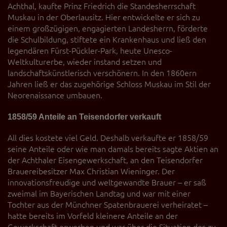
Achthal, kaufte Prinz Friedrich die Standesherrschaft
Muskau in der Oberlausitz. Hier entwickelte er sich zu
einem großzügigen, engagierten Landesherrn, förderte
die Schulbildung, stiftete ein Krankenhaus und ließ den
legendären Fürst-Pückler-Park, heute Unesco-
Weltkulturerbe, wieder instand setzen und
landschaftskünstlerisch verschönern. In den 1860ern
Jahren ließ er das zugehörige Schloss Muskau im Stil der
Neorenaissance umbauen.
1858/59 Anteile an Teisendorfer verkauft
All dies kostete viel Geld. Deshalb verkaufte er 1858/59
seine Anteile oder wie man damals bereits sagte Aktien an
der Achthaler Eisengewerkschaft, an den Teisendorfer
Brauereibesitzer Max Christian Wieninger. Der
innovationsfreudige und weltgewandte Brauer – er saß
zweimal im Bayerischen Landtag und war mit einer
Tochter aus der Münchner Spatenbrauerei verheiratet –
hatte bereits im Vorfeld kleinere Anteile an der
Gewerkschaft erworben und war über die Situation des zu