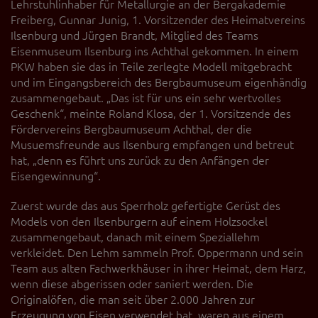
Lehrstuhlinhaber für Metallurgie an der Bergakademie
Freiberg, Gunnar Junig, 1. Vorsitzender des Heimatvereins
Ilsenburg und Jürgen Brandt, Mitglied des Teams
Eisenmuseum Ilsenburg ins Achthal gekommen. In einem
PKW haben sie das in Teile zerlegte Modell mitgebracht
und im Eingangsbereich des Bergbaumuseum eigenhändig
zusammengebaut. „Das ist für uns ein sehr wertvolles
Geschenk“, meinte Roland Klosa, der 1. Vorsitzende des
Fördervereins Bergbaumuseum Achthal, der die
Musuemsfreunde aus Ilsenburg empfangen und betreut
hat, „denn es führt uns zurück zu den Anfängen der
Eisengewinnung“.
Zuerst wurde das aus Sperrholz gefertigte Gerüst des
Models von den Ilsenburgern auf einem Holzsockel
zusammengebaut, danach mit einem Speziallehm
verkleidet. Den Lehm sammeln Prof. Oppermann und sein
Team aus alten Fachwerkhäuser in ihrer Heimat, dem Harz,
wenn diese abgerissen oder saniert werden. Die
Originalöfen, die man seit über 2.000 Jahren zur
Erzeugung von Eisen verwendet hat, waren aus einem