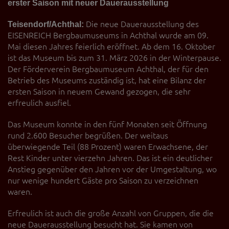
erster Saison mit neuer Dauerausstellung
Diese Website nutzt Matomo Analytics für die Auswertung der
Seitenaufrufe als Statistik. Die hierdurch gespeicherten Daten werden
ausschließlich auf unseren eigenen Servern gespeichert. Eine
Teisendorf/Achthal:
Die neue Dauerausstellung des
Übertragung an Dritte erfolgt nicht. Wir verwenden die Funktion
EISENREICH Bergbaumuseums in Achthal wurde am 09.
AnonymizeIP zur Anonymisierung Ihrer IP-Adresse, so dass diese gekürzt
Mai diesen Jahres feierlich eröffnet. Ab dem 16. Oktober
wird und nicht mehr Ihrem Besuch auf unserer Internetseite zugeordnet
ist das Museum bis zum 31. März 2026 in der Winterpause.
werden kann.
Der Förderverein Bergbaumuseum Achthal, der für den
YouTube / Vimeo
Betrieb des Museums zuständig ist, hat eine Bilanz der
ersten Saison in neuem Gewand gezogen, die sehr
Videos werden über die Plattformen YouTube oder Vimeo eingebunden.
erfreulich ausfiel.
Wir nutzen YouTube im erweiterten Datenschutzmodus. Dieser Modus
bewirkt laut YouTube, dass YouTube keine Informationen über die
Besucher auf dieser Website speichert, bevor diese sich das Video
Das Museum konnte in den fünf Monaten seit Öffnung
ansehen.
rund 2.600 Besucher begrüßen. Der weitaus
überwiegende Teil (88 Prozent) waren Erwachsene, der
Eingebundene Inhalte
Rest Kinder unter vierzehn Jahren. Das ist ein deutlicher
Optional sind externe Inhalte auf den Seiten dieser Website
Anstieg gegenüber den Jahren vor der Umgestaltung, wo
eingebunden. Das können Kartendienste wie z.B. Google Maps sein
nur wenige hundert Gäste pro Saison zu verzeichnen
oder auch Anwendungen einer externen Website.
waren.
Erfreulich ist auch die große Anzahl von Gruppen, die die
neue Dauerausstellung besucht hat. Sie kamen von