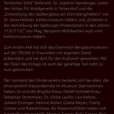
forstlicher Sicht“ Referent Dr. Joachim Hamberger, Leiter
des Amtes für Waldgenetik in Teisendorf und die
„Entwicklung des Salzbergbaus am Dürrnberg/Hallein“ von
Dr. Anna Holzner, Keltenmuseum Hallein und „Einblicke in
die Vertreibung der Salzburger Protestanten in den Jahren
1731/1732“ von Mag. Benjamin Mühlbachler auch vom
Keltenmuseum Hallein .
Zum ersten Mal hat sich das Eisenreich-Bergbaumuseums
auf der TRUNA in Traunstein mit eigenem Stand
präsentiert und hat dort für den Kulturort geworben. Mit
der Feier des Kirtags ist auch der gesellige Teil nicht zu
kurz gekommen.
Der Vorstand des Fördervereins bedankt sich bei allen, die
ehrenamtlich Kassendienste im Museum übernommen
haben. Es sind die Brigitta Klosa, Detlef-Schödel-Krey,
Sebastian Strohmaier, Dr. Ulrike Laufer, Leo Kellner,
Johann Enzinger, Helmut Aicher, Gisela Meyer, Charly
Lintner und Roland Klosa. Als Museumsführer haben sich
zur Verfügung gestellt: Thomas Gasser, Felix Gasser, Rosi