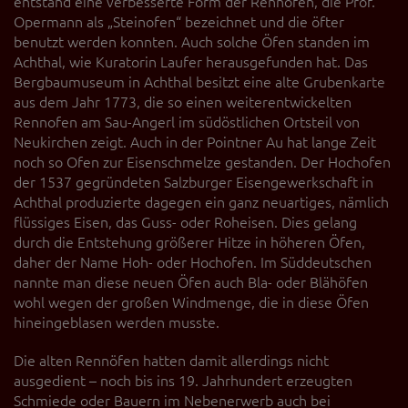
entstand eine verbesserte Form der Rennöfen, die Prof.
Opermann als „Steinofen“ bezeichnet und die öfter
benutzt werden konnten. Auch solche Öfen standen im
Achthal, wie Kuratorin Laufer herausgefunden hat. Das
Bergbaumuseum in Achthal besitzt eine alte Grubenkarte
aus dem Jahr 1773, die so einen weiterentwickelten
Rennofen am Sau-Angerl im südöstlichen Ortsteil von
Neukirchen zeigt. Auch in der Pointner Au hat lange Zeit
noch so Ofen zur Eisenschmelze gestanden. Der Hochofen
der 1537 gegründeten Salzburger Eisengewerkschaft in
Achthal produzierte dagegen ein ganz neuartiges, nämlich
flüssiges Eisen, das Guss- oder Roheisen. Dies gelang
durch die Entstehung größerer Hitze in höheren Öfen,
daher der Name Hoh- oder Hochofen. Im Süddeutschen
nannte man diese neuen Öfen auch Bla- oder Blähöfen
wohl wegen der großen Windmenge, die in diese Öfen
hineingeblasen werden musste.
Die alten Rennöfen hatten damit allerdings nicht
ausgedient – noch bis ins 19. Jahrhundert erzeugten
Schmiede oder Bauern im Nebenerwerb auch bei