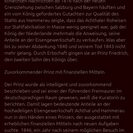
schlechten Nachrichten ab 1816 nach der neuen
Grenzziehung zwischen Salzburg und Bayern häuften und
ein vom König gefordertes Gutachten zur Qualität des
Stahls aus Hammerau zeigte, dass das Achthaler Roheisen
zur Stahlfabrikation in Masse wenig geeignet war, gab der
König der Niederlande mehrmals die Anweisung, seine
Anteile an der Eisengewerkschaft zu verkaufen. Was aber
bis zu seiner Abdankung 1840 und seinem Tod 1843 nicht
mehr gelang. Durch Erbschaft gingen sie an Prinz Friedrich,
den zweiten Sohn des Königs über.
Zuvorkommender Prinz mit finanziellen Mitteln
Der Prinz wurde als intelligent und zuvorkommend
beschrieben und sei einer der führenden Freimaurer im
deutschsprachigen Raum gewesen, weiß die Kuratorin zu
berichten. Damit lagen bedeutende Anteile an der
hochadeligen Eisengewerkschaft Achthal und Hammerau
nun in den Händen eines Prinzen, der ausgestattet mit
erheblichen finanziellen Mitteln nach neuen Aufgaben
suchte. 1846, ein Jahr nach seinem möglichen Besuch im