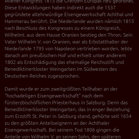
Wiener Kongress 1815 die Grenzen Europas neu geordnet.
Diese Entwicklungen haben indirekt auch die 1537
gegründete altehrwürdige Eisengewerkschaft Achthal und
Hammerau berührt. Die Niederlande wurden nämlich 1815
nach Beschluss des Kongresses zu einem Königreich,
WilhelmI. aus dem Hause Oranien bestieg den Thron. Sein
Vater Wilhelm V. von Oranien, war als Erbstatthalter der
Niederlande 1795 von Napoleon vertrieben worden, lebte
danach am preußischen Hof und erhielt unter anderem
1802 als Entschädigung das ehemalige Reichsstift und
Benediktinerkloster Weingarten im Südwesten des
Deutschen Reiches zugesprochen.
Damit wurde er zum zweitgrößten Teilhaber an der
"hochadeligen Eisengewerkschaft" nach dem
fürsterzbischöflichen Priesterhaus in Salzburg. Denn das
Benediktinerkloster Weingarten, das in enger Beziehung
zum Erzstift St. Peter in Salzburg stand, gehörte seit 1654
zu den größten Anteilseignern an der Achthaler
Eisengewerkschaft. Bei seinem Tod 1806 gingen die
Anteile von Wilhelm V. an seinen Sohn, den späteren