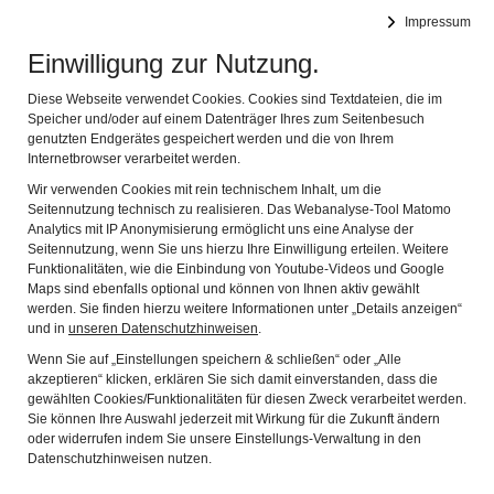
Impressum
Navig
Einwilligung zur Nutzung.
Diese Webseite verwendet Cookies. Cookies sind Textdateien, die im
Speicher und/oder auf einem Datenträger Ihres zum Seitenbesuch
genutzten Endgerätes gespeichert werden und die von Ihrem
Internetbrowser verarbeitet werden.
Wir verwenden Cookies mit rein technischem Inhalt, um die
Seitennutzung technisch zu realisieren. Das Webanalyse-Tool Matomo
Analytics mit IP Anonymisierung ermöglicht uns eine Analyse der
Seitennutzung, wenn Sie uns hierzu Ihre Einwilligung erteilen. Weitere
Funktionalitäten, wie die Einbindung von Youtube-Videos und Google
Maps sind ebenfalls optional und können von Ihnen aktiv gewählt
werden. Sie finden hierzu weitere Informationen unter „Details anzeigen“
HEIMATKUNDLICHER VEREIN
und in
unseren Datenschutzhinweisen
.
Wenn Sie auf „Einstellungen speichern & schließen“ oder „Alle
SURBERG
akzeptieren“ klicken, erklären Sie sich damit einverstanden, dass die
gewählten Cookies/Funktionalitäten für diesen Zweck verarbeitet werden.
Sie können Ihre Auswahl jederzeit mit Wirkung für die Zukunft ändern
Der Heimatkundliche Verein Surberg hat sich laut seiner
oder widerrufen indem Sie unsere Einstellungs-Verwaltung in den
Satzung der geschichtlichen Erforschung der Gemeinde
Datenschutzhinweisen nutzen.
Surberg verschrieben. Er hat das "Surberger Heimatbuch"