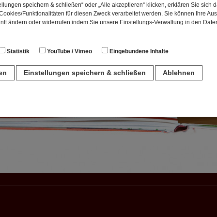
llungen speichern & schließen“ oder „Alle akzeptieren“ klicken, erklären Sie sich 
ookies/Funktionalitäten für diesen Zweck verarbeitet werden. Sie können Ihre Aus
unft ändern oder widerrufen indem Sie unsere Einstellungs-Verwaltung in den Dat
Statistik
YouTube / Vimeo
Eingebundene Inhalte
ren
Einstellungen speichern & schließen
Ablehnen
n
für den Betrieb der Seite unbedingt notwendig. Hierbei werden keinerlei person
ch eine anonyme Session-ID wird hinterlegt.
Matomo Analytics für die Auswertung der Seitenaufrufe als Statistik. Die hierdurch
ch auf unseren eigenen Servern gespeichert. Eine Übertragung an Dritte erfolgt ni
izeIP zur Anonymisierung Ihrer IP-Adresse, so dass diese gekürzt wird und nicht
tseite zugeordnet werden kann.
meo