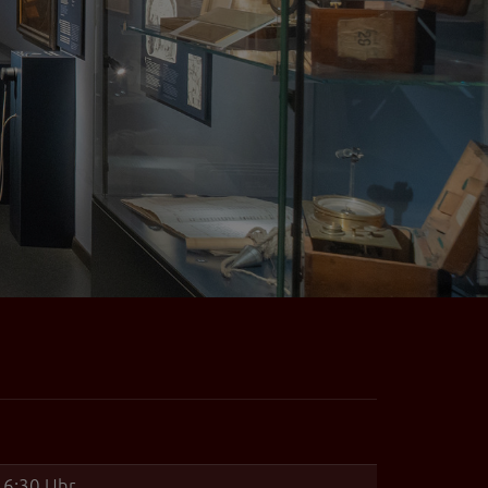
16:30 Uh
r