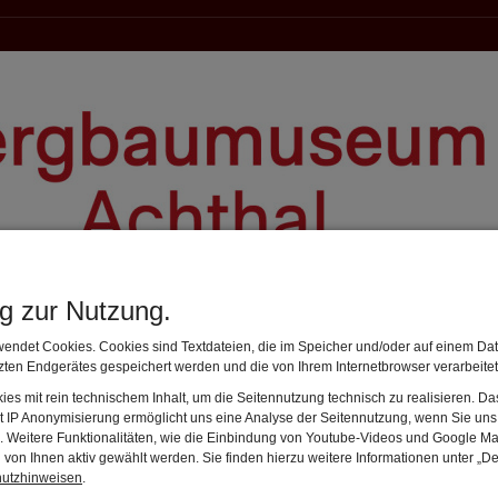
ng zur Nutzung.
endet Cookies. Cookies sind Textdateien, die im Speicher und/oder auf einem Dat
ten Endgerätes gespeichert werden und die von Ihrem Internetbrowser verarbeite
es mit rein technischem Inhalt, um die Seitennutzung technisch zu realisieren. 
t IP Anonymisierung ermöglicht uns eine Analyse der Seitennutzung, wenn Sie uns 
en. Weitere Funktionalitäten, wie die Einbindung von Youtube-Videos und Google Ma
von Ihnen aktiv gewählt werden. Sie finden hierzu weitere Informationen unter „De
hutzhinweisen
.