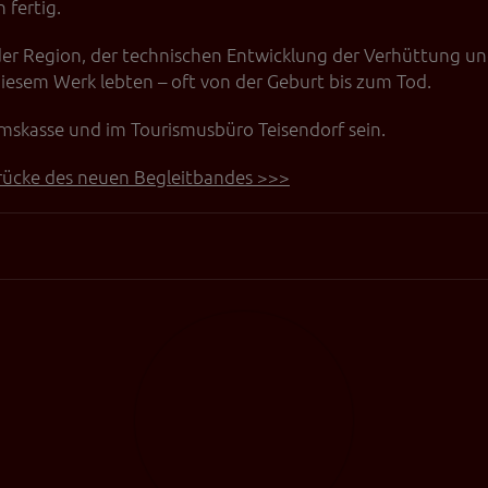
fertig.
 die Plattformen YouTube oder Vimeo eingebunden. Wir nutzen YouTube im erweit
ieser Modus bewirkt laut YouTube, dass YouTube keine Informationen über die B
 der Region, der technischen Entwicklung der Verhüttung un
bevor diese sich das Video ansehen.
diesem Werk lebten – oft von der Geburt bis zum Tod.
 Inhalte
umskasse und im Tourismusbüro Teisendorf sein.
ne Inhalte auf den Seiten dieser Website eingebunden. Das können Kartendienste 
endungen einer externen Website.
drücke des neuen Begleitbandes >>>