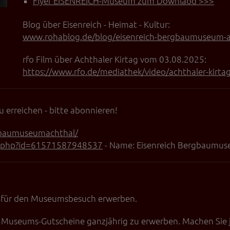
Flyer EISENREICH-Museum zum Downlaod >>>
Blog über Eisenreich - Heimat - Kultur:
www.rohablog.de/blog/eisenreich-bergbaumuseum-a
rfo Film über Achthaler Kirtag vom 03.08.2025:
https://www.rfo.de/mediathek/video/achthaler-kir
u erreichen - bitte abonnieren!
gbaumuseumachthal/
le.php?id=61571587948537
- Name: Eisenreich Bergbaumus
 für den Museumsbesuch erwerben.
ie Museums-Gutscheine ganzjährig zu erwerben. Machen Sie