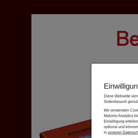
Einwilligu
Diese Webseite verw
Seitenbesuch genutz
Wir verwenden Cooki
Matomo Analytics mi
Einwilligung erteil
optional und können 
in
unseren Datensc