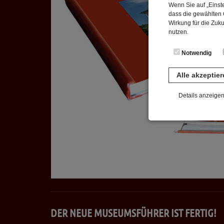
Wenn Sie auf „Einste
dass die gewählten C
Wirkung für die Zuk
nutzen.
Notwendig
Alle akzeptie
Details anzeige
Notwendig
Diese Cookies sind 
gespeichert. Ledigli
Statistik
Diese Website nutzt 
werden ausschließli
die Funktion Anonym
auf unserer Interne
DER NEUE MUSEUMSFÜHRER IST FERTIG!
YouTube / Vi