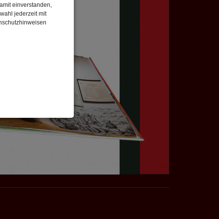
damit einverstanden,
wahl jederzeit mit
enschutzhinweisen
enbezogenen Daten
 gespeicherten Daten
cht. Wir verwenden
 mehr Ihrem Besuch