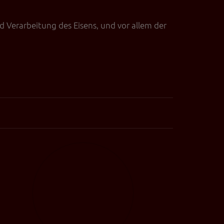
erten
esucher auf dieser
d Verarbeitung des Eisens, und vor allem der
wie z.B. Google Maps