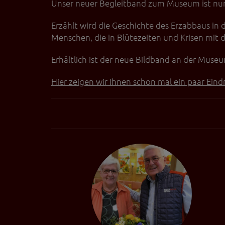
Unser neuer Begleitband zum Museum ist nun 
Videos werden über
Datenschutzmodus. D
Erzählt wird die Geschichte des Erzabbaus in
Website speichert, 
Menschen, die in Blütezeiten und Krisen mit 
Eingebundene
Erhältlich ist der neue Bildband an der Muse
Optional sind exter
sein oder auch Anw
Hier zeigen wir Ihnen schon mal ein paar Ein