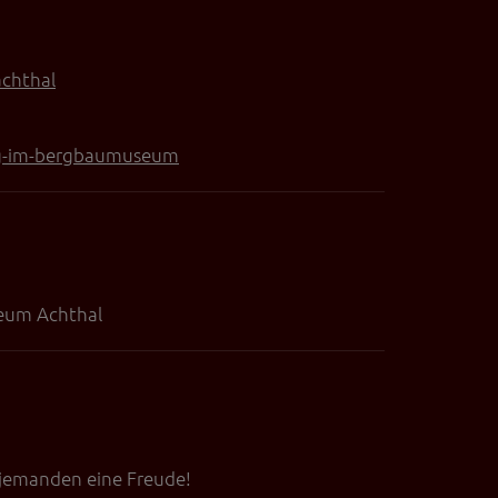
chthal
tag-im-bergbaumuseum
eum Achthal
 jemanden eine Freude!