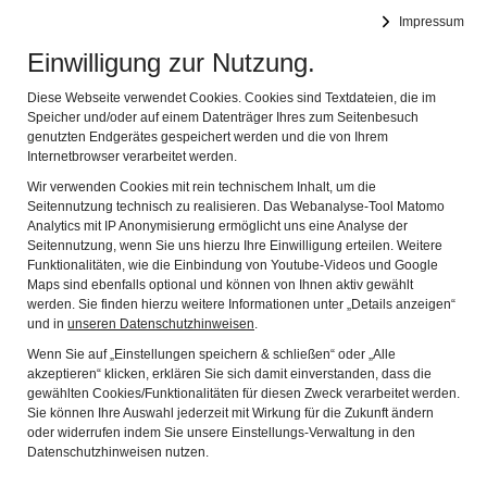
Impressum
Navig
Einwilligung zur Nutzung.
Diese Webseite verwendet Cookies. Cookies sind Textdateien, die im
Speicher und/oder auf einem Datenträger Ihres zum Seitenbesuch
genutzten Endgerätes gespeichert werden und die von Ihrem
Internetbrowser verarbeitet werden.
Wir verwenden Cookies mit rein technischem Inhalt, um die
Seitennutzung technisch zu realisieren. Das Webanalyse-Tool Matomo
Analytics mit IP Anonymisierung ermöglicht uns eine Analyse der
Seitennutzung, wenn Sie uns hierzu Ihre Einwilligung erteilen. Weitere
Funktionalitäten, wie die Einbindung von Youtube-Videos und Google
Stianghaus-Konzert mit der Gruppe
Maps sind ebenfalls optional und können von Ihnen aktiv gewählt
werden. Sie finden hierzu weitere Informationen unter „Details anzeigen“
Zwischenklänge
Der A-capella-Chor Zwischenklänge
und in
unseren Datenschutzhinweisen
.
veranstaltete ein "Stianghaus-Konzert" im
Museumsgebäude.
Wenn Sie auf „Einstellungen speichern & schließen“ oder „Alle
akzeptieren“ klicken, erklären Sie sich damit einverstanden, dass die
Vortrag - Erwin Remmele - Mein Bruder Ole, der
gewählten Cookies/Funktionalitäten für diesen Zweck verarbeitet werden.
Sie können Ihre Auswahl jederzeit mit Wirkung für die Zukunft ändern
Massai
Erwin Remmele berichtet eindrucksvoll über
oder widerrufen indem Sie unsere Einstellungs-Verwaltung in den
seine Aktivitäten im Rahmen des AKO - Arbeitskreises
Datenschutzhinweisen nutzen.
Ostafrika in Traunstein. Vor allem im Gebiet des