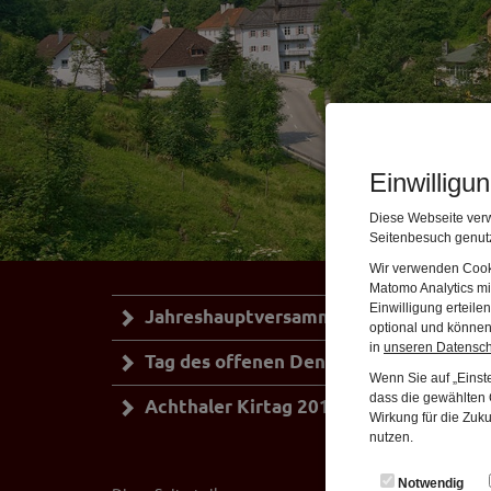
Einwilligu
Diese Webseite verw
Seitenbesuch genutz
Wir verwenden Cooki
Matomo Analytics mi
Einwilligung erteil
Jahreshauptversammlung mit Neuwahl
optional und können 
in
unseren Datensc
Tag des offenen Denkmals 2016
Wenn Sie auf „Einste
dass die gewählten C
Achthaler Kirtag 2016
Wirkung für die Zuk
nutzen.
Notwendig