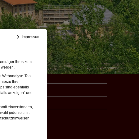
Impressum
enträger Ihres zum
t werden.
Das Webanalyse-Tool
hierzu Ihre
ps sind ebenfalls
tails anzeigen“ und
damit einverstanden,
wahl jederzeit mit
enschutzhinweisen