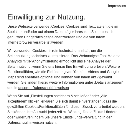
Impressum
Navig
Einwilligung zur Nutzung.
Diese Webseite verwendet Cookies. Cookies sind Textdateien, die im
Speicher und/oder auf einem Datenträger Ihres zum Seitenbesuch
genutzten Endgerätes gespeichert werden und die von Ihrem
Internetbrowser verarbeitet werden.
Wir verwenden Cookies mit rein technischem Inhalt, um die
Seitennutzung technisch zu realisieren. Das Webanalyse-Tool Matomo
Analytics mit IP Anonymisierung ermöglicht uns eine Analyse der
Seitennutzung, wenn Sie uns hierzu Ihre Einwilligung erteilen. Weitere
Funktionalitäten, wie die Einbindung von Youtube-Videos und Google
Maps sind ebenfalls optional und können von Ihnen aktiv gewählt
werden. Sie finden hierzu weitere Informationen unter „Details anzeigen“
und in
unseren Datenschutzhinweisen
.
WISSENSCHAFTLICHER BEIRAT
Wenn Sie auf „Einstellungen speichern & schließen“ oder „Alle
akzeptieren“ klicken, erklären Sie sich damit einverstanden, dass die
Wir sind sehr dankbar darüber, dass wir künftig auf
gewählten Cookies/Funktionalitäten für diesen Zweck verarbeitet werden.
das Fachwissen und die Erfahrung von folgenden
Sie können Ihre Auswahl jederzeit mit Wirkung für die Zukunft ändern
Persönlichkeiten zurückgreifen können:
oder widerrufen indem Sie unsere Einstellungs-Verwaltung in den
Datenschutzhinweisen nutzen.
Dipl.-Ing. Raimund Bartl, Produktionsleiter K+S,