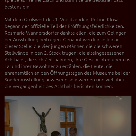
spielte auf seiner Ziach und stimmte die Besucher dazu
Diese Website nutzt Matomo Analytics für die Auswertung der
bestens ein.
Seitenaufrufe als Statistik. Die hierdurch gespeicherten Daten werden
ausschließlich auf unseren eigenen Servern gespeichert. Eine
Übertragung an Dritte erfolgt nicht. Wir verwenden die Funktion
Mit dem Grußwort des 1. Vorsitzenden, Roland Klosa,
AnonymizeIP zur Anonymisierung Ihrer IP-Adresse, so dass diese gekürzt
begann der offizielle Teil der Eröffnungsfeierlichkeiten.
wird und nicht mehr Ihrem Besuch auf unserer Internetseite zugeordnet
Rosmarie Wannersdorfer dankte allen, die zum Gelingen
werden kann.
der Ausstellung beitrugen. Genannt werden sollen an
YouTube / Vimeo
dieser Stelle: die vier jungen Männer, die die schweren
Stellwände in den 2. Stock trugen; die alteingesessenen
Videos werden über die Plattformen YouTube oder Vimeo eingebunden.
Achthaler, die sich Zeit nahmen, ihre Geschichten über das
Wir nutzen YouTube im erweiterten Datenschutzmodus. Dieser Modus
Tal und ihrer Bewohner zu erzählen, die Leute, die
bewirkt laut YouTube, dass YouTube keine Informationen über die
Besucher auf dieser Website speichert, bevor diese sich das Video
ehrenamtlich an den Öffnungstagen des Museums bei der
ansehen.
Sonderausstellung anwesend sein werden und viel über
die Vergangenheit des Achthals berichten können.
Eingebundene Inhalte
Optional sind externe Inhalte auf den Seiten dieser Website
eingebunden. Das können Kartendienste wie z.B. Google Maps sein
oder auch Anwendungen einer externen Website.