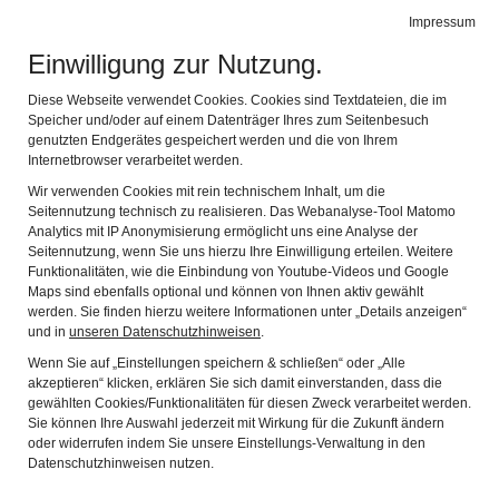
Impressum
Navig
Einwilligung zur Nutzung.
Diese Webseite verwendet Cookies. Cookies sind Textdateien, die im
Speicher und/oder auf einem Datenträger Ihres zum Seitenbesuch
genutzten Endgerätes gespeichert werden und die von Ihrem
Internetbrowser verarbeitet werden.
Wir verwenden Cookies mit rein technischem Inhalt, um die
Seitennutzung technisch zu realisieren. Das Webanalyse-Tool Matomo
Analytics mit IP Anonymisierung ermöglicht uns eine Analyse der
Seitennutzung, wenn Sie uns hierzu Ihre Einwilligung erteilen. Weitere
Funktionalitäten, wie die Einbindung von Youtube-Videos und Google
Maps sind ebenfalls optional und können von Ihnen aktiv gewählt
werden. Sie finden hierzu weitere Informationen unter „Details anzeigen“
SONDERAUSSTELLUNG 2018
und in
unseren Datenschutzhinweisen
.
Wenn Sie auf „Einstellungen speichern & schließen“ oder „Alle
ACHTHAL - SO WAR'S AMOI UND A SO IS
akzeptieren“ klicken, erklären Sie sich damit einverstanden, dass die
gewählten Cookies/Funktionalitäten für diesen Zweck verarbeitet werden.
HEIT!
Sie können Ihre Auswahl jederzeit mit Wirkung für die Zukunft ändern
oder widerrufen indem Sie unsere Einstellungs-Verwaltung in den
Datenschutzhinweisen nutzen.
Sonderausstellung und Fotodokumentation: