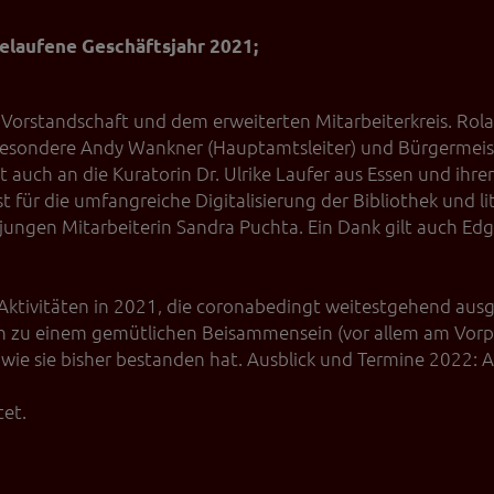
 die Plattformen YouTube oder Vimeo eingebunden. Wir nutzen YouTube im erweit
ieser Modus bewirkt laut YouTube, dass YouTube keine Informationen über die B
gelaufene Geschäftsjahr 2021;
bevor diese sich das Video ansehen.
 Inhalte
Vorstandschaft und dem erweiterten Mitarbeiterkreis. Ro
ne Inhalte auf den Seiten dieser Website eingebunden. Das können Kartendienste 
sbesondere Andy Wankner (Hauptamtsleiter) und Bürgermeis
endungen einer externen Website.
 auch an die Kuratorin Dr. Ulrike Laufer aus Essen und ih
t für die umfangreiche Digitalisierung der Bibliothek und l
 jungen Mitarbeiterin Sandra Puchta. Ein Dank gilt auch Ed
 Aktivitäten in 2021, die coronabedingt weitestgehend ausge
ch zu einem gemütlichen Beisammensein (vor allem am Vorpl
 wie sie bisher bestanden hat. Ausblick und Termine 2022: 
tet.