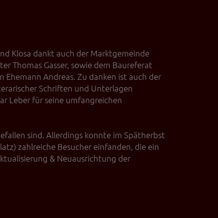
erten
esucher auf dieser
land Klosa dankt auch der Marktgemeinde
wie z.B. Google Maps
ter Thomas Gasser, sowie dem Baureferat
rem Ehemann Andreas. Zu danken ist auch der
iterarischer Schriften und Unterlagen
gar Leber für seine umfangreichen
fallen sind. Allerdings konnte im Spätherbst
atz) zahlreiche Besucher einfanden, die ein
Aktualisierung & Neuausrichtung der