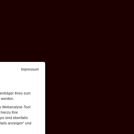
Impressum
enträger Ihres zum
t werden.
Das Webanalyse-Tool
hierzu Ihre
ps sind ebenfalls
tails anzeigen“ und