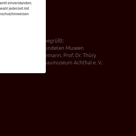
damit einverstanden,
wahl jederzeit mit
enschutzhinweisen
sfähigkeit fest. Er begrüßt:
 die Leiter der befreundeten Museen
r (Kuratorin) mit Ehemann, Prof. Dr. Thüry
es Fördervereins Bergbaumuseum Achthal e. V.
asser).
enbezogenen Daten
 gespeicherten Daten
cht. Wir verwenden
 mehr Ihrem Besuch