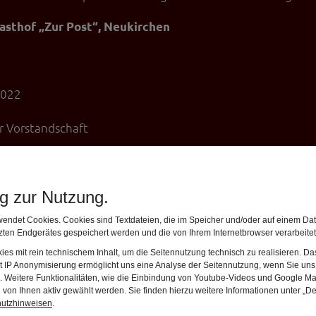
 Gasthof „Zur Post“, Neukirchen
2022
er Vorstandschaft
eiten an neuer Dauerausstellung
ng zur Nutzung.
heibe in Biosphärenregion BGL
n vom Teisenberg und die Zeit der alten Römer“
endet Cookies. Cookies sind Textdateien, die im Speicher und/oder auf einem Dat
asser
ten Endgerätes gespeichert werden und die von Ihrem Internetbrowser verarbeite
er Mitglieder
es mit rein technischem Inhalt, um die Seitennutzung technisch zu realisieren. 
t IP Anonymisierung ermöglicht uns eine Analyse der Seitennutzung, wenn Sie uns 
 dieser Hauptversammlung freuen und
en. Weitere Funktionalitäten, wie die Einbindung von Youtube-Videos und Google Ma
von Ihnen aktiv gewählt werden. Sie finden hierzu weitere Informationen unter „De
hutzhinweisen
.