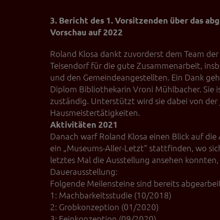
Videos werden über
Datenschutzmodus. D
3. Bericht des 1. Vorsitzenden über das ab
Website speichert, 
Vorschau auf 2022
Eingebundene
Roland Klosa dankt zuvorderst dem Team der 
Optional sind exter
Teisendorf für die gute Zusammenarbeit, in
sein oder auch Anw
und den Gemeindeangestellten. Ein Dank geht
Diplom Bibliothekarin Vroni Mühlbacher. Sie is
zuständig. Unterstützt wird sie dabei von der
Hausmeistertätigkeiten.
Aktivitäten 2021
Danach warf Roland Klosa einen Blick auf die
ein „Museums-Aller-Letzt“ stattfinden, wo si
letztes Mal die Ausstellung ansehen konnten,
Dauerausstellung:
Folgende Meilensteine sind bereits abgearbei
1: Machbarkeitsstudie (10/2018)
2: Grobkonzeption (01/2020)
3: Feinkonzeption (09/2020)