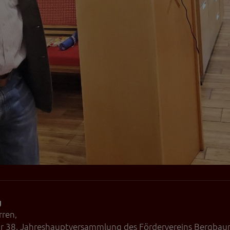
g
rren,
 zur 38. Jahreshauptversammlung des Fördervereins Bergbau