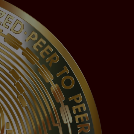
erten
esucher auf dieser
wie z.B. Google Maps