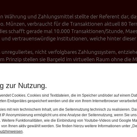
n Währung und Zahlungsmittel stellte der Referent dar, da
 Mio. Münzen, verbraucht für die Transaktionen aktuell 80 T
dies schafft gerade mal 10.000 Transaktionen/Stunde, Maestr
nz und vertrauenswürdige Institutionen, welche hinter dies
s unreguliertes, nicht verfolgbares Zahlungssystem, entzieh
m Prinzip stellen sie Bargeld im virtuellen Raum ohne die M
? Daten werden auf weltweit verteilten Datenbanken auf G
pien dezentral hinterlegt.
ng zur Nutzung.
efasst, neue Blöcke mithilfe mathematischer Verfahren fäl
endet Cookies. Cookies sind Textdateien, die im Speicher und/oder auf einem Dat
e) enthalten können.
ten Endgerätes gespeichert werden und die von Ihrem Internetbrowser verarbeite
es mit rein technischem Inhalt, um die Seitennutzung technisch zu realisieren. 
n beliebige Inhalte aufweisen, z. B. Grundbuch-, Berechti
t IP Anonymisierung ermöglicht uns eine Analyse der Seitennutzung, wenn Sie uns 
en. Weitere Funktionalitäten, wie die Einbindung von Youtube-Videos und Google Ma
e separate Blockkette.
von Ihnen aktiv gewählt werden. Sie finden hierzu weitere Informationen unter „De
hutzhinweisen
.
n, zusammengeschaltet, gekühlt und untergebracht in riesi