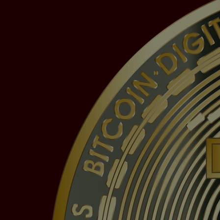
Videos werden über
Datenschutzmodus. D
Website speichert, 
Eingebundene
Optional sind exter
sein oder auch Anw