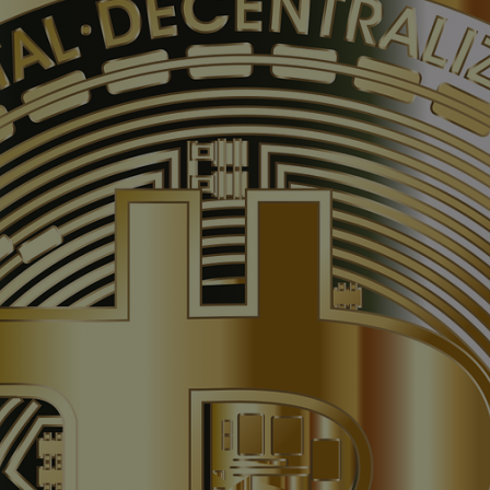
 die Plattformen YouTube oder Vimeo eingebunden. Wir nutzen YouTube im erweit
ieser Modus bewirkt laut YouTube, dass YouTube keine Informationen über die B
bevor diese sich das Video ansehen.
 Inhalte
ne Inhalte auf den Seiten dieser Website eingebunden. Das können Kartendienste 
endungen einer externen Website.