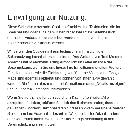
Impressum
Navig
Einwilligung zur Nutzung.
MAIANDACHT 2022
Diese Webseite verwendet Cookies. Cookies sind Textdateien, die im
Speicher und/oder auf einem Datenträger Ihres zum Seitenbesuch
genutzten Endgerätes gespeichert werden und die von Ihrem
Internetbrowser verarbeitet werden.
In diesem Jahr konnten wir wieder unsere traditionelle
Maiandacht feiern. Nicht wie früher am Pulverturm,
Wir verwenden Cookies mit rein technischem Inhalt, um die
Seitennutzung technisch zu realisieren. Das Webanalyse-Tool Matomo
sondern in der Knappenkapelle zu Achthal, am
Analytics mit IP Anonymisierung ermöglicht uns eine Analyse der
Sonntag, 29. Mai 2022, 19 Uhr.
Seitennutzung, wenn Sie uns hierzu Ihre Einwilligung erteilen. Weitere
Funktionalitäten, wie die Einbindung von Youtube-Videos und Google
Die Kapelle war trotz des kühlen, regnerischen Wetters
Maps sind ebenfalls optional und können von Ihnen aktiv gewählt
gut gefüllt. Zwei junge Nachwuchskünstler spielten uns
werden. Sie finden hierzu weitere Informationen unter „Details anzeigen“
und in
unseren Datenschutzhinweisen
.
einfühlsame Stücke auf der Harfe.
Wenn Sie auf „Einstellungen speichern & schließen“ oder „Alle
Die Maiandacht stand unter dem Motto: Maria als
akzeptieren“ klicken, erklären Sie sich damit einverstanden, dass die
gewählten Cookies/Funktionalitäten für diesen Zweck verarbeitet werden.
Friedenskönigin.
Sie können Ihre Auswahl jederzeit mit Wirkung für die Zukunft ändern
oder widerrufen indem Sie unsere Einstellungs-Verwaltung in den
Gerade in den sehr unsicheren Zeiten, die vom Krieg in
Datenschutzhinweisen nutzen.
der Ukraine, Inflation, Lieferkettenengpässen,