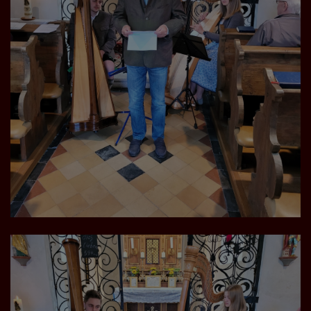
Diese Website nutzt Matomo Analytics für die Auswertung der
Seitenaufrufe als Statistik. Die hierdurch gespeicherten Daten werden
ausschließlich auf unseren eigenen Servern gespeichert. Eine
Übertragung an Dritte erfolgt nicht. Wir verwenden die Funktion
AnonymizeIP zur Anonymisierung Ihrer IP-Adresse, so dass diese gekürzt
wird und nicht mehr Ihrem Besuch auf unserer Internetseite zugeordnet
werden kann.
YouTube / Vimeo
Videos werden über die Plattformen YouTube oder Vimeo eingebunden.
Wir nutzen YouTube im erweiterten Datenschutzmodus. Dieser Modus
bewirkt laut YouTube, dass YouTube keine Informationen über die
Besucher auf dieser Website speichert, bevor diese sich das Video
ansehen.
Eingebundene Inhalte
Optional sind externe Inhalte auf den Seiten dieser Website
eingebunden. Das können Kartendienste wie z.B. Google Maps sein
oder auch Anwendungen einer externen Website.