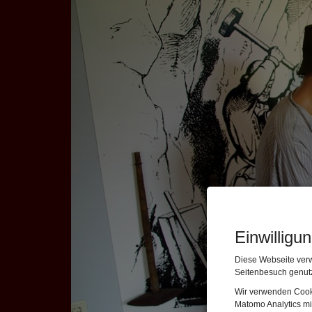
Einwilligu
Diese Webseite verw
Seitenbesuch genutz
Wir verwenden Cooki
Matomo Analytics mi