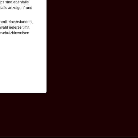
ps sind ebenfalls
tails anzeigen“ und
damit einverstanden,
wahl jederzeit mit
enschutzhinweisen
enbezogenen Daten
 gespeicherten Daten
cht. Wir verwenden
 mehr Ihrem Besuch