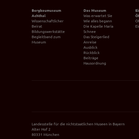
auf unserer Interne
Bergbaumuseum
Das Museum
Ei
YouTube / Vi
Achthal
Was erwartet Sie
Ö
Wissenschaftlicher
Wie alles begann
Ö
Videos werden über
Beirat
Die Kapelle Maria
Ei
Datenschutzmodus. D
Bildungswerkstätte
Schnee
Website speichert, 
Begleitband zum
Das Steigerlied
Museum
Anreise
Eingebundene
Ausblick
Rückblick
Optional sind exter
Beiträge
sein oder auch Anw
Hausordnung
Landesstelle für die nichtstaatlichen Museen in Bayern
Alter Hof 2
80331 München