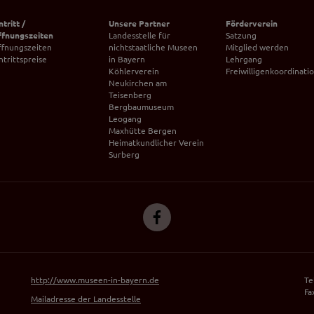
tseite zugeordnet werden kann.
ntritt /
Unsere Partner
Förderverein
meo
ffnungszeiten
Landesstelle für
Satzung
ffnungszeiten
nichtstaatliche Museen
Mitglied werden
 die Plattformen YouTube oder Vimeo eingebunden. Wir nutzen YouTube im erweit
ntrittspreise
in Bayern
Lehrgang
ieser Modus bewirkt laut YouTube, dass YouTube keine Informationen über die B
Köhlerverein
Freiwilligenkoordinati
bevor diese sich das Video ansehen.
Neukirchen am
Teisenberg
 Inhalte
Bergbaumuseum
Leogang
ne Inhalte auf den Seiten dieser Website eingebunden. Das können Kartendienste 
Maxhütte Bergen
endungen einer externen Website.
Heimatkundlicher Verein
Surberg
http://www.museen-in-bayern.de
Te
Fa
Mailadresse der Landesstelle