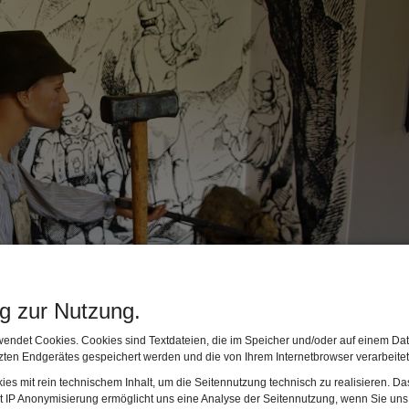
ng zur Nutzung.
endet Cookies. Cookies sind Textdateien, die im Speicher und/oder auf einem Dat
ten Endgerätes gespeichert werden und die von Ihrem Internetbrowser verarbeite
es mit rein technischem Inhalt, um die Seitennutzung technisch zu realisieren. 
t IP Anonymisierung ermöglicht uns eine Analyse der Seitennutzung, wenn Sie uns 