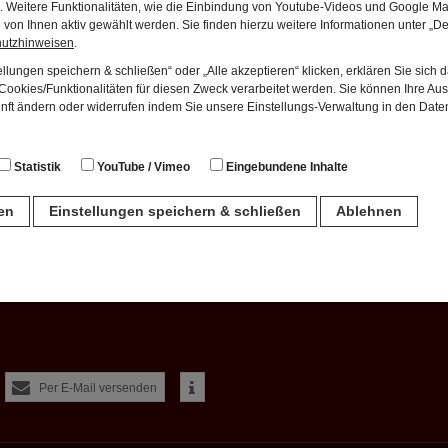
en. Weitere Funktionalitäten, wie die Einbindung von Youtube-Videos und Google Ma
von Ihnen aktiv gewählt werden. Sie finden hierzu weitere Informationen unter „De
hutzhinweisen
.
llungen speichern & schließen“ oder „Alle akzeptieren“ klicken, erklären Sie sich 
ookies/Funktionalitäten für diesen Zweck verarbeitet werden. Sie können Ihre Aus
unft ändern oder widerrufen indem Sie unsere Einstellungs-Verwaltung in den Dat
t von 10 bis 16 Uhr
Statistik
YouTube / Vimeo
Eingebundene Inhalte
ls finden Sie auch unter:
ren
Einstellungen speichern & schließen
Ablehnen
n
für den Betrieb der Seite unbedingt notwendig. Hierbei werden keinerlei person
ch eine anonyme Session-ID wird hinterlegt.
Per E-Mail versenden
Matomo Analytics für die Auswertung der Seitenaufrufe als Statistik. Die hierdurch
ch auf unseren eigenen Servern gespeichert. Eine Übertragung an Dritte erfolgt ni
izeIP zur Anonymisierung Ihrer IP-Adresse, so dass diese gekürzt wird und nicht