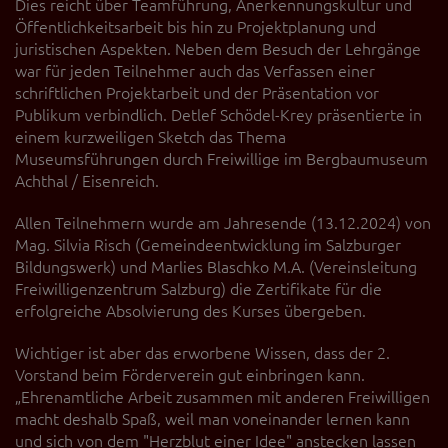
Dies reicht über Teamführung, Anerkennungskultur und
Diese Website nutzt Matomo Analytics für die Auswertung der
Seitenaufrufe als Statistik. Die hierdurch gespeicherten Daten werden
Öffentlichkeitsarbeit bis hin zu Projektplanung und
ausschließlich auf unseren eigenen Servern gespeichert. Eine
juristischen Aspekten. Neben dem Besuch der Lehrgänge
Übertragung an Dritte erfolgt nicht. Wir verwenden die Funktion
war für jeden Teilnehmer auch das Verfassen einer
AnonymizeIP zur Anonymisierung Ihrer IP-Adresse, so dass diese gekürzt
schriftlichen Projektarbeit und der Präsentation vor
wird und nicht mehr Ihrem Besuch auf unserer Internetseite zugeordnet
Publikum verbindlich. Detlef Schödel-Krey präsentierte in
werden kann.
einem kurzweiligen Sketch das Thema
YouTube / Vimeo
Museumsführungen durch Freiwillige im Bergbaumuseum
Achthal / Eisenreich.
Videos werden über die Plattformen YouTube oder Vimeo eingebunden.
Wir nutzen YouTube im erweiterten Datenschutzmodus. Dieser Modus
bewirkt laut YouTube, dass YouTube keine Informationen über die
Allen Teilnehmern wurde am Jahresende (13.12.2024) von
Besucher auf dieser Website speichert, bevor diese sich das Video
Mag. Silvia Risch (Gemeindeentwicklung im Salzburger
ansehen.
Bildungswerk) und Marlies Blaschko M.A. (Vereinsleitung
Freiwilligenzentrum Salzburg) die Zertifikate für die
Eingebundene Inhalte
erfolgreiche Absolvierung des Kurses übergeben.
Optional sind externe Inhalte auf den Seiten dieser Website
eingebunden. Das können Kartendienste wie z.B. Google Maps sein
Wichtiger ist aber das erworbene Wissen, dass der 2.
oder auch Anwendungen einer externen Website.
Vorstand beim Förderverein gut einbringen kann.
„Ehrenamtliche Arbeit zusammen mit anderen Freiwilligen
macht deshalb Spaß, weil man voneinander lernen kann
und sich von dem "Herzblut einer Idee" anstecken lassen