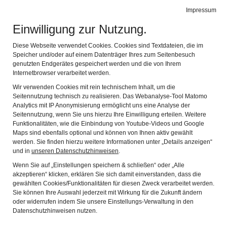
Impressum
Navig
Einwilligung zur Nutzung.
LEHRGANG
Diese Webseite verwendet Cookies. Cookies sind Textdateien, die im
Speicher und/oder auf einem Datenträger Ihres zum Seitenbesuch
genutzten Endgerätes gespeichert werden und die von Ihrem
FREIWILLIGENKOORDINATION
Internetbrowser verarbeitet werden.
Wir verwenden Cookies mit rein technischem Inhalt, um die
BERICHT DES TEILNEHMERS
Seitennutzung technisch zu realisieren. Das Webanalyse-Tool Matomo
Analytics mit IP Anonymisierung ermöglicht uns eine Analyse der
VIZEVORSTAND DETLEF SCHOEDEL-KREY
Seitennutzung, wenn Sie uns hierzu Ihre Einwilligung erteilen. Weitere
Funktionalitäten, wie die Einbindung von Youtube-Videos und Google
Freiwilligenarbeit oder ehrenamtliche Arbeit in Vereinen
Maps sind ebenfalls optional und können von Ihnen aktiv gewählt
und Organisationen ist aus der Gesellschaft nicht mehr
werden. Sie finden hierzu weitere Informationen unter „Details anzeigen“
wegzudenken. Um erfolgreich zu sein und Freude zu
und in
unseren Datenschutzhinweisen
.
machen, sollte freiwilliges Engagement passend in eine
Wenn Sie auf „Einstellungen speichern & schließen“ oder „Alle
Organisationsstruktur eingebunden sein und
akzeptieren“ klicken, erklären Sie sich damit einverstanden, dass die
enstprechend koordiniert werden.
gewählten Cookies/Funktionalitäten für diesen Zweck verarbeitet werden.
Sie können Ihre Auswahl jederzeit mit Wirkung für die Zukunft ändern
oder widerrufen indem Sie unsere Einstellungs-Verwaltung in den
Seit zwei Jahren ist Detlef Schödel-Krey zweiter Vorstand
Datenschutzhinweisen nutzen.
des Fördervereins EISENREICH Bergbaumuseum Achthal.
Mit dem Umbau der neuen Dauerausstellung des