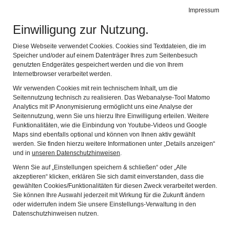
Impressum
Navig
Einwilligung zur Nutzung.
Diese Webseite verwendet Cookies. Cookies sind Textdateien, die im
Speicher und/oder auf einem Datenträger Ihres zum Seitenbesuch
genutzten Endgerätes gespeichert werden und die von Ihrem
Internetbrowser verarbeitet werden.
Wir verwenden Cookies mit rein technischem Inhalt, um die
Seitennutzung technisch zu realisieren. Das Webanalyse-Tool Matomo
Analytics mit IP Anonymisierung ermöglicht uns eine Analyse der
Seitennutzung, wenn Sie uns hierzu Ihre Einwilligung erteilen. Weitere
Funktionalitäten, wie die Einbindung von Youtube-Videos und Google
Maps sind ebenfalls optional und können von Ihnen aktiv gewählt
VORTRAG - MEIN BRUDER OLE, DER
werden. Sie finden hierzu weitere Informationen unter „Details anzeigen“
und in
unseren Datenschutzhinweisen
.
MASSAI
Wenn Sie auf „Einstellungen speichern & schließen“ oder „Alle
akzeptieren“ klicken, erklären Sie sich damit einverstanden, dass die
gewählten Cookies/Funktionalitäten für diesen Zweck verarbeitet werden.
Am Donnerstag, 15. November 2018, um 19:30 Uhr, gab
Sie können Ihre Auswahl jederzeit mit Wirkung für die Zukunft ändern
es einen hochinteressanten Vortrag im
oder widerrufen indem Sie unsere Einstellungs-Verwaltung in den
Bergbaumuseum Achthal von Erwin Remmele.
Datenschutzhinweisen nutzen.