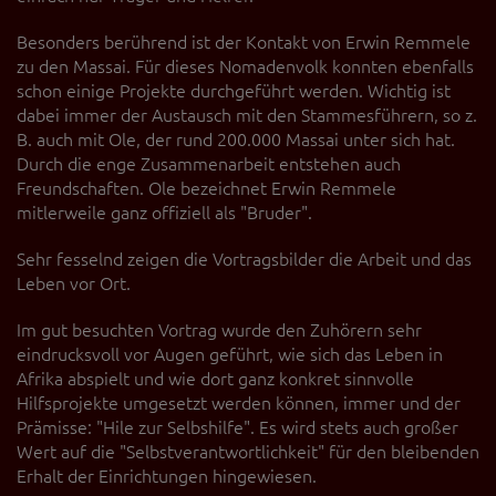
Diese Website nutzt Matomo Analytics für die Auswertung der
Seitenaufrufe als Statistik. Die hierdurch gespeicherten Daten werden
Besonders berührend ist der Kontakt von Erwin Remmele
ausschließlich auf unseren eigenen Servern gespeichert. Eine
zu den Massai. Für dieses Nomadenvolk konnten ebenfalls
Übertragung an Dritte erfolgt nicht. Wir verwenden die Funktion
AnonymizeIP zur Anonymisierung Ihrer IP-Adresse, so dass diese gekürzt
schon einige Projekte durchgeführt werden. Wichtig ist
wird und nicht mehr Ihrem Besuch auf unserer Internetseite zugeordnet
dabei immer der Austausch mit den Stammesführern, so z.
werden kann.
B. auch mit Ole, der rund 200.000 Massai unter sich hat.
Durch die enge Zusammenarbeit entstehen auch
YouTube / Vimeo
Freundschaften. Ole bezeichnet Erwin Remmele
Videos werden über die Plattformen YouTube oder Vimeo eingebunden.
mitlerweile ganz offiziell als "Bruder".
Wir nutzen YouTube im erweiterten Datenschutzmodus. Dieser Modus
bewirkt laut YouTube, dass YouTube keine Informationen über die
Sehr fesselnd zeigen die Vortragsbilder die Arbeit und das
Besucher auf dieser Website speichert, bevor diese sich das Video
ansehen.
Leben vor Ort.
Eingebundene Inhalte
Im gut besuchten Vortrag wurde den Zuhörern sehr
eindrucksvoll vor Augen geführt, wie sich das Leben in
Optional sind externe Inhalte auf den Seiten dieser Website
eingebunden. Das können Kartendienste wie z.B. Google Maps sein
Afrika abspielt und wie dort ganz konkret sinnvolle
oder auch Anwendungen einer externen Website.
Hilfsprojekte umgesetzt werden können, immer und der
Prämisse: "Hile zur Selbshilfe". Es wird stets auch großer
Wert auf die "Selbstverantwortlichkeit" für den bleibenden
Erhalt der Einrichtungen hingewiesen.