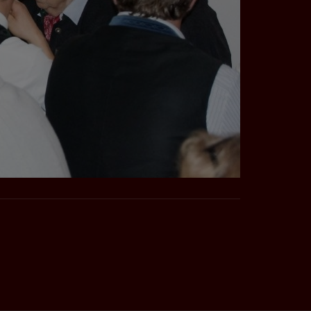
erten
esucher auf dieser
wie z.B. Google Maps