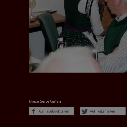
auf unserer Interne
YouTube / Vi
Videos werden über
Datenschutzmodus. D
Website speichert, 
Eingebundene
Optional sind exter
sein oder auch Anw
Diese Seite teilen
Auf Facebook teilen
Auf Twitter teilen