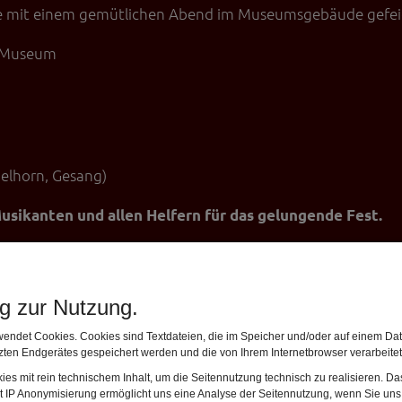
e mit einem gemütlichen Abend im Museumsgebäude gefeie
m Museum
ügelhorn, Gesang)
sikanten und allen Helfern für das gelungende Fest.
ng zur Nutzung.
endet Cookies. Cookies sind Textdateien, die im Speicher und/oder auf einem Dat
ten Endgerätes gespeichert werden und die von Ihrem Internetbrowser verarbeite
es mit rein technischem Inhalt, um die Seitennutzung technisch zu realisieren. 
t IP Anonymisierung ermöglicht uns eine Analyse der Seitennutzung, wenn Sie uns 