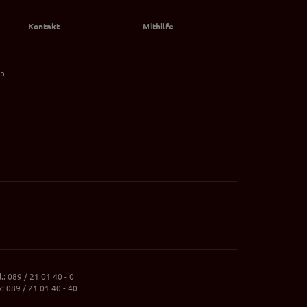
Kontakt
Mithilfe
on
l.: 089 / 21 01 40 - 0
x: 089 / 21 01 40 - 40