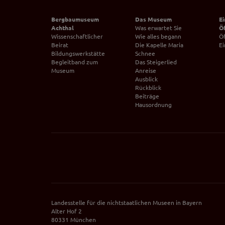
Bergbaumuseum
Das Museum
Ei
Achthal
Was erwartet Sie
Ö
Wissenschaftlicher
Wie alles begann
Ö
Beirat
Die Kapelle Maria
Ei
Bildungswerkstätte
Schnee
Begleitband zum
Das Steigerlied
Museum
Anreise
Ausblick
Rückblick
Beiträge
Hausordnung
Landesstelle für die nichtstaatlichen Museen in Bayern
Alter Hof 2
80331 München