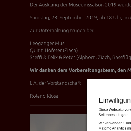
Der Ausklang der Museumssaison 2019 wurd
Samstag, 28. September 2019, ab 18 Uhr, i
Zur Unterhaltung trugen bei:
Leoganger Musi
Quirin Hoferer (Ziach)
Steffi & Felix & Peter (Alphorn, Ziach, Bassfl
Wir danken dem Vorbereitungsteam, den Mu
i. A. der Vorstandschaft
Roland Klosa
Einwilligu
Diese Webseite verw
Seitenbesuch genutz
Zurück
Wir verwenden Cooki
Matomo Analytics mi