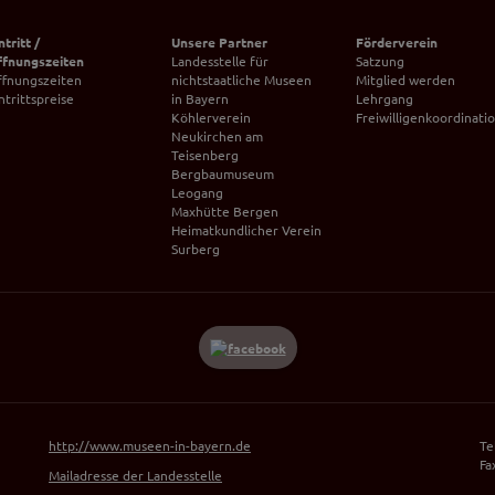
ntritt /
Unsere Partner
Förderverein
ffnungszeiten
Landesstelle für
Satzung
ffnungszeiten
nichtstaatliche Museen
Mitglied werden
ntrittspreise
in Bayern
Lehrgang
Köhlerverein
Freiwilligenkoordinati
Neukirchen am
Teisenberg
Bergbaumuseum
Leogang
Maxhütte Bergen
Heimatkundlicher Verein
Surberg
http://www.museen-in-bayern.de
Te
Fa
Mailadresse der Landesstelle