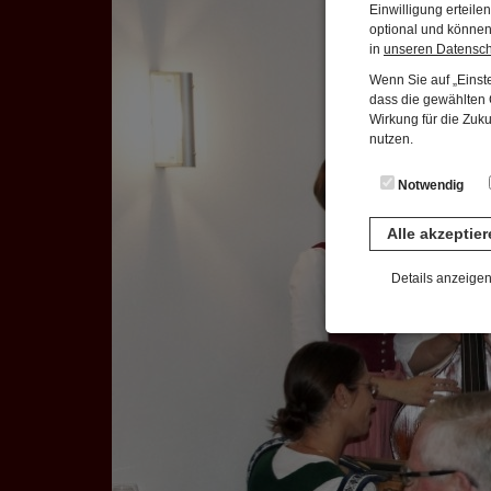
Einwilligung erteil
optional und können 
in
unseren Datensc
Wenn Sie auf „Einste
dass die gewählten C
Wirkung für die Zuk
nutzen.
Notwendig
Alle akzeptie
Details anzeige
Notwendig
Diese Cookies sind 
gespeichert. Ledigli
Statistik
Diese Website nutzt 
werden ausschließli
die Funktion Anonym