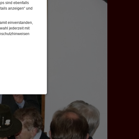
ps sind ebenfalls
tails anzeigen“ und
damit einverstanden,
wahl jederzeit mit
enschutzhinweisen
enbezogenen Daten
 gespeicherten Daten
cht. Wir verwenden
 mehr Ihrem Besuch