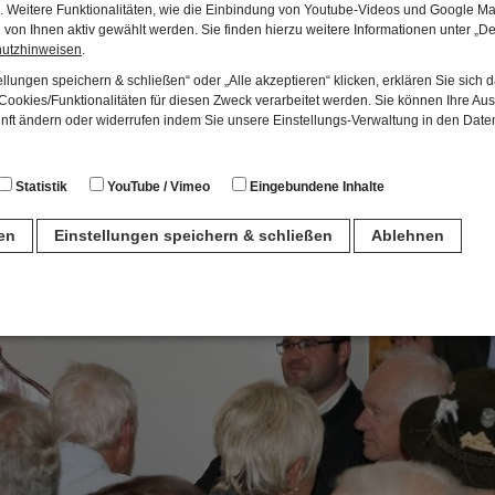
en. Weitere Funktionalitäten, wie die Einbindung von Youtube-Videos und Google Ma
von Ihnen aktiv gewählt werden. Sie finden hierzu weitere Informationen unter „De
hutzhinweisen
.
llungen speichern & schließen“ oder „Alle akzeptieren“ klicken, erklären Sie sich 
ookies/Funktionalitäten für diesen Zweck verarbeitet werden. Sie können Ihre Aus
unft ändern oder widerrufen indem Sie unsere Einstellungs-Verwaltung in den Dat
Statistik
YouTube / Vimeo
Eingebundene Inhalte
ren
Einstellungen speichern & schließen
Ablehnen
n
für den Betrieb der Seite unbedingt notwendig. Hierbei werden keinerlei person
ch eine anonyme Session-ID wird hinterlegt.
Matomo Analytics für die Auswertung der Seitenaufrufe als Statistik. Die hierdurch
ch auf unseren eigenen Servern gespeichert. Eine Übertragung an Dritte erfolgt ni
izeIP zur Anonymisierung Ihrer IP-Adresse, so dass diese gekürzt wird und nicht