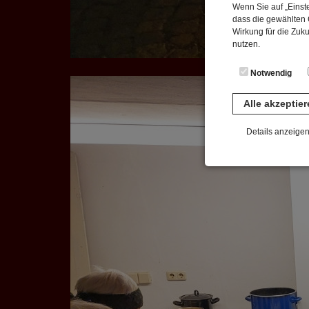
Wenn Sie auf „Einste
dass die gewählten C
Wirkung für die Zuk
nutzen.
Notwendig
Alle akzeptie
Details anzeige
Notwendig
Diese Cookies sind 
gespeichert. Ledigli
Statistik
Diese Website nutzt 
werden ausschließli
die Funktion Anonym
auf unserer Interne
YouTube / Vi