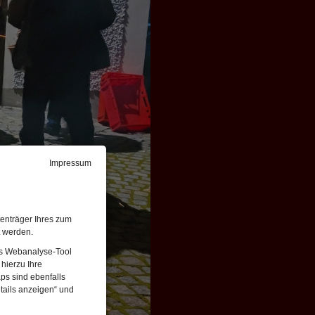
Impressum
enträger Ihres zum
t werden.
Das Webanalyse-Tool
hierzu Ihre
ps sind ebenfalls
tails anzeigen“ und