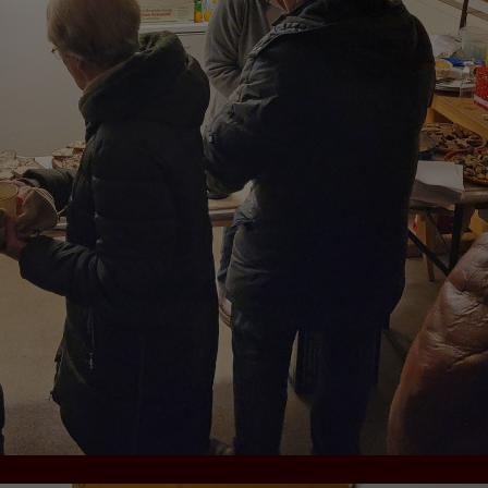
 die Plattformen YouTube oder Vimeo eingebunden. Wir nutzen YouTube im erweit
ieser Modus bewirkt laut YouTube, dass YouTube keine Informationen über die B
bevor diese sich das Video ansehen.
 Inhalte
ne Inhalte auf den Seiten dieser Website eingebunden. Das können Kartendienste 
endungen einer externen Website.