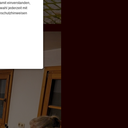
damit einverstanden,
wahl jederzeit mit
enschutzhinweisen
enbezogenen Daten
 gespeicherten Daten
cht. Wir verwenden
 mehr Ihrem Besuch