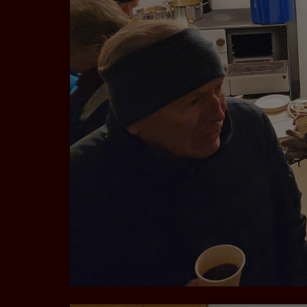
Videos werden über
Datenschutzmodus. D
Website speichert, 
Eingebundene
Optional sind exter
sein oder auch Anw