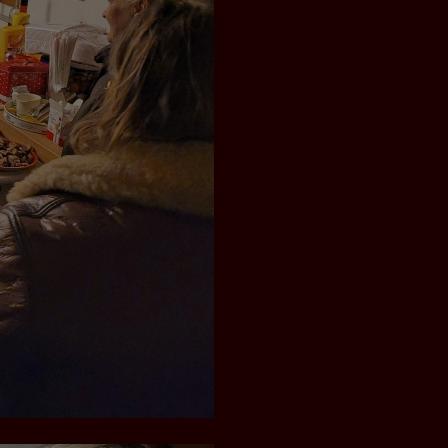
erten
esucher auf dieser
wie z.B. Google Maps