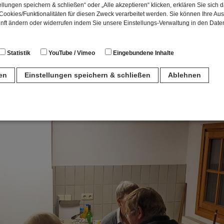
llungen speichern & schließen“ oder „Alle akzeptieren“ klicken, erklären Sie sich 
ookies/Funktionalitäten für diesen Zweck verarbeitet werden. Sie können Ihre Aus
unft ändern oder widerrufen indem Sie unsere Einstellungs-Verwaltung in den Dat
Statistik
YouTube / Vimeo
Eingebundene Inhalte
ren
Einstellungen speichern & schließen
Ablehnen
n
für den Betrieb der Seite unbedingt notwendig. Hierbei werden keinerlei person
ch eine anonyme Session-ID wird hinterlegt.
Matomo Analytics für die Auswertung der Seitenaufrufe als Statistik. Die hierdurch
ch auf unseren eigenen Servern gespeichert. Eine Übertragung an Dritte erfolgt ni
izeIP zur Anonymisierung Ihrer IP-Adresse, so dass diese gekürzt wird und nicht
tseite zugeordnet werden kann.
meo