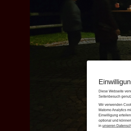
Einwilligu
Diese Webseite verw
Seitenbesuch genutz
Wir verwenden Cooki
Matomo Analytics mi
Einwilligung erteil
optional und können 
in
unseren Datensc