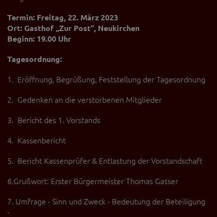
Diese Website nutzt Matomo Analytics für die Auswertung der
Seitenaufrufe als Statistik. Die hierdurch gespeicherten Daten werden
Termin: Freitag, 22. März 2023
ausschließlich auf unseren eigenen Servern gespeichert. Eine
Ort: Gasthof „Zur Post“, Neukirchen
Übertragung an Dritte erfolgt nicht. Wir verwenden die Funktion
Beginn: 19.00 Uhr
AnonymizeIP zur Anonymisierung Ihrer IP-Adresse, so dass diese gekürzt
wird und nicht mehr Ihrem Besuch auf unserer Internetseite zugeordnet
werden kann.
Tagesordnung:
YouTube / Vimeo
1. Eröffnung, Begrüßung, Feststellung der Tagesordnung
Videos werden über die Plattformen YouTube oder Vimeo eingebunden.
Wir nutzen YouTube im erweiterten Datenschutzmodus. Dieser Modus
2. Gedenken an die verstorbenen Mitglieder
bewirkt laut YouTube, dass YouTube keine Informationen über die
Besucher auf dieser Website speichert, bevor diese sich das Video
3. Bericht des 1. Vorstands
ansehen.
4. Kassenbericht
Eingebundene Inhalte
Optional sind externe Inhalte auf den Seiten dieser Website
5. Bericht Kassenprüfer & Entlastung der Vorstandschaft
eingebunden. Das können Kartendienste wie z.B. Google Maps sein
oder auch Anwendungen einer externen Website.
6.Grußwort: Erster Bürgermeister Thomas Gasser
7. Umfrage - Sinn und Zweck - Bedeutung der Beteiligung
-