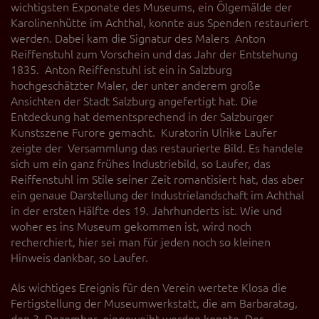
wichtigsten Exponate des Museums, ein Ölgemälde der
Karolinenhütte im Achthal, konnte aus Spenden restauriert
werden. Dabei kam die Signatur des Malers Anton
Reiffenstuhl zum Vorschein und das Jahr der Entstehung
1835. Anton Reiffenstuhl ist ein in Salzburg
hochgeschätzter Maler, der unter anderem große
Ansichten der Stadt Salzburg angefertigt hat. Die
Entdeckung hat dementsprechend in der Salzburger
Kunstszene Furore gemacht. Kuratorin Ulrike Laufer
zeigte der Versammlung das restaurierte Bild. Es handele
sich um ein ganz frühes Industriebild, so Laufer, das
Reiffenstuhl im Stile seiner Zeit romantisiert hat, das aber
ein genaue Darstellung der Industrielandschaft im Achthal
in der ersten Hälfte des 19. Jahrhunderts ist. Wie und
woher es ins Museum gekommen ist, wird noch
recherchiert, hier sei man für jeden noch so kleinen
Hinweis dankbar, so Laufer.
Als wichtiges Ereignis für den Verein wertete Klosa die
Fertigstellung der Museumwerkstatt, die am Barbaratag,
den 3. Dezember, eingeweiht werden konnte. Der