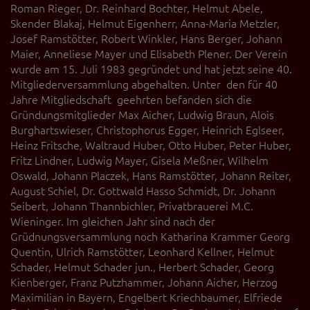
Roman Rieger, Dr. Reinhard Bochter, Helmut Abele,
Skender Blakaj, Helmut Eigenherr, Anna-Maria Metzler,
Josef Ramstötter, Robert Winkler, Hans Berger, Johann
Maier, Anneliese Mayer und Elisabeth Plener. Der Verein
wurde am 15. Juli 1983 gegründet und hat jetzt seine 40.
Mitgliederversammlung abgehalten. Unter den für 40
Jahre Mitgliedschaft geehrten befanden sich die
Gründungsmitglieder Max Aicher, Ludwig Braun, Alois
Burghartswieser, Christophorus Egger, Heinrich Eglseer,
Heinz Fritsche, Waltraud Huber, Otto Huber, Peter Huber,
Fritz Lindner, Ludwig Mayer, Gisela Meßner, Wilhelm
Oswald, Johann Placzek, Hans Ramstötter, Johann Reiter,
August Schiel, Dr. Gottwald Hasso Schmidt, Dr. Johann
Seibert, Johann Thannbichler, Privatbrauerei M.C.
Wieninger. Im gleichen Jahr sind nach der
Grüdnungsversammlung noch Katharina Krammer Georg
Quentin, Ulrich Ramstötter, Leonhard Kellner, Helmut
Schader, Helmut Schader jun., Herbert Schader, Georg
Kienberger, Franz Putzhammer, Johann Aicher, Herzog
Maximilian in Bayern, Engelbert Kriechbaumer, Elfriede