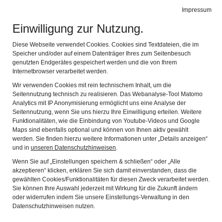
Impressum
Navig
Einwilligung zur Nutzung.
Diese Webseite verwendet Cookies. Cookies sind Textdateien, die im
Speicher und/oder auf einem Datenträger Ihres zum Seitenbesuch
genutzten Endgerätes gespeichert werden und die von Ihrem
Internetbrowser verarbeitet werden.
Wir verwenden Cookies mit rein technischem Inhalt, um die
Seitennutzung technisch zu realisieren. Das Webanalyse-Tool Matomo
Analytics mit IP Anonymisierung ermöglicht uns eine Analyse der
Seitennutzung, wenn Sie uns hierzu Ihre Einwilligung erteilen. Weitere
Funktionalitäten, wie die Einbindung von Youtube-Videos und Google
BERICHT ZUR
Maps sind ebenfalls optional und können von Ihnen aktiv gewählt
werden. Sie finden hierzu weitere Informationen unter „Details anzeigen“
JAHRESHAUPTVERSAMMLUNG
und in
unseren Datenschutzhinweisen
.
2023
Wenn Sie auf „Einstellungen speichern & schließen“ oder „Alle
akzeptieren“ klicken, erklären Sie sich damit einverstanden, dass die
gewählten Cookies/Funktionalitäten für diesen Zweck verarbeitet werden.
Sie können Ihre Auswahl jederzeit mit Wirkung für die Zukunft ändern
oder widerrufen indem Sie unsere Einstellungs-Verwaltung in den
Zurück
Weit
Datenschutzhinweisen nutzen.