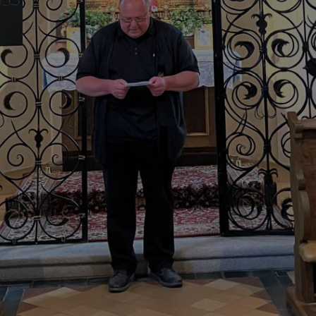
tseite zugeordnet werden kann.
meo
 die Plattformen YouTube oder Vimeo eingebunden. Wir nutzen YouTube im erweit
ieser Modus bewirkt laut YouTube, dass YouTube keine Informationen über die B
bevor diese sich das Video ansehen.
 Inhalte
ne Inhalte auf den Seiten dieser Website eingebunden. Das können Kartendienste 
endungen einer externen Website.