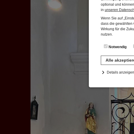
optional und können 
in
unseren Datensc
Wenn Sie auf „Einste
dass die gewählten C
Wirkung für die Zuk
nutzen.
Notwendig
Alle akzeptie
Details anzeige
Notwendig
Diese Cookies sind 
gespeichert. Ledigli
Statistik
Diese Website nutzt 
werden ausschließli
die Funktion Anonym