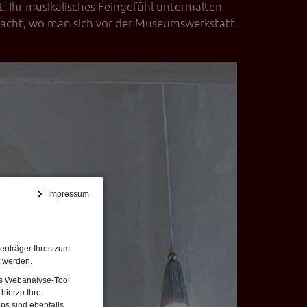
. Ihr musikalisches Feingefühl untermalten
dacht, wo man sich vor der Museumswerkstatt
Impressum
enträger Ihres zum
t werden.
Das Webanalyse-Tool
hierzu Ihre
ps sind ebenfalls