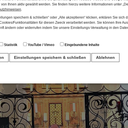
von Ihnen aktiv gewählt werden. Sie finden hierzu weitere Informationen unter „De
hutzhinweisen
.
llungen speichern & schließen“ oder „Alle akzeptieren“ klicken, erklären Sie sich 
ookies/Funktionalitäten für diesen Zweck verarbeitet werden. Sie können Ihre Aus
unft ändern oder widerrufen indem Sie unsere Einstellungs-Verwaltung in den Dat
Statistik
YouTube / Vimeo
Eingebundene Inhalte
ren
Einstellungen speichern & schließen
Ablehnen
n
für den Betrieb der Seite unbedingt notwendig. Hierbei werden keinerlei person
ch eine anonyme Session-ID wird hinterlegt.
Matomo Analytics für die Auswertung der Seitenaufrufe als Statistik. Die hierdurch
ch auf unseren eigenen Servern gespeichert. Eine Übertragung an Dritte erfolgt ni
izeIP zur Anonymisierung Ihrer IP-Adresse, so dass diese gekürzt wird und nicht