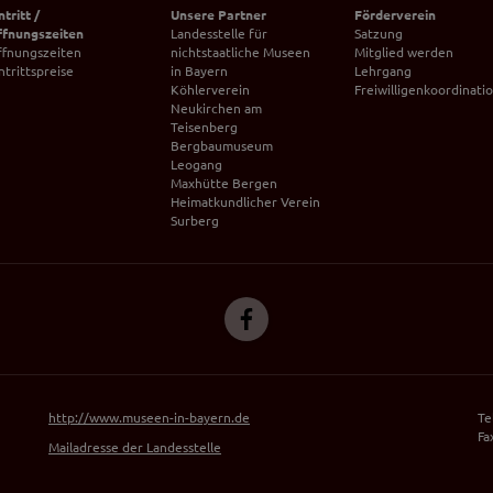
ntritt /
Unsere Partner
Förderverein
ffnungszeiten
Landesstelle für
Satzung
ffnungszeiten
nichtstaatliche Museen
Mitglied werden
ntrittspreise
in Bayern
Lehrgang
Köhlerverein
Freiwilligenkoordinati
Neukirchen am
Teisenberg
Bergbaumuseum
Leogang
Maxhütte Bergen
Heimatkundlicher Verein
Surberg
http://www.museen-in-bayern.de
Te
Fa
Mailadresse der Landesstelle