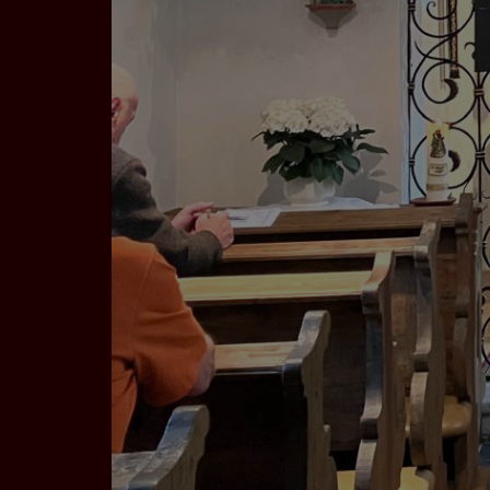
auf unserer Interne
YouTube / Vi
Videos werden über
Datenschutzmodus. D
Website speichert, 
Eingebundene
Optional sind exter
sein oder auch Anw