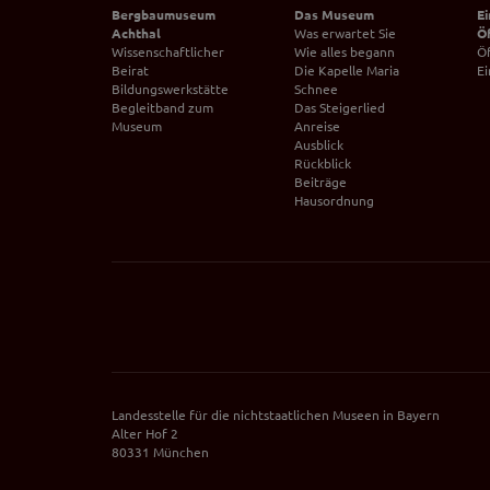
Bergbaumuseum
Das Museum
Ei
Achthal
Was erwartet Sie
Ö
Wissenschaftlicher
Wie alles begann
Ö
Beirat
Die Kapelle Maria
Ei
Bildungswerkstätte
Schnee
Begleitband zum
Das Steigerlied
Museum
Anreise
Ausblick
Rückblick
Beiträge
Hausordnung
Landesstelle für die nichtstaatlichen Museen in Bayern
Alter Hof 2
80331 München