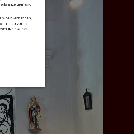
tails anzeigen“ und
damit einverstanden,
wahl jederzeit mit
enschutzhinweisen
enbezogenen Daten
 gespeicherten Daten
cht. Wir verwenden
 mehr Ihrem Besuch