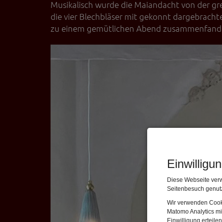
Musikalisch wurde die Maiandacht von der gr
die vier Blechbläser mit gekonnt dargebrac
zu einem gemütlichen Abend zusammenfand
Einwilligu
Diese Webseite verw
Seitenbesuch genutz
Wir verwenden Cooki
Matomo Analytics mi
Einwilligung erteil