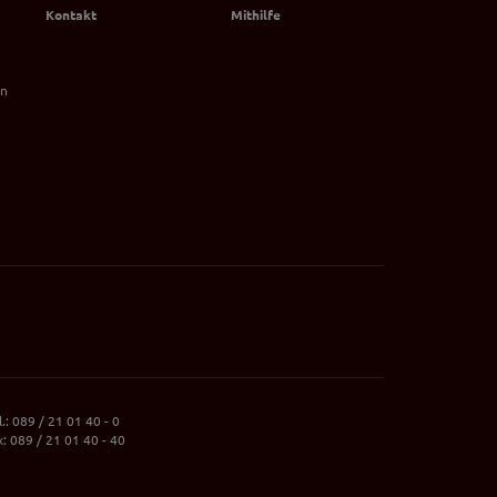
Kontakt
Mithilfe
on
l.: 089 / 21 01 40 - 0
x: 089 / 21 01 40 - 40