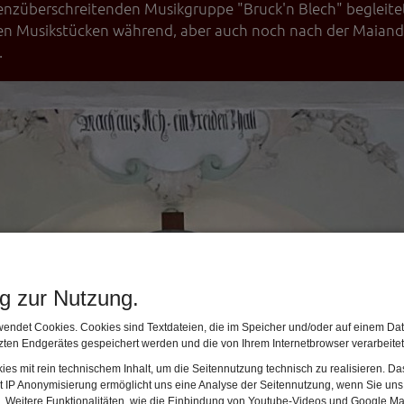
enzüberschreitenden Musikgruppe "Bruck'n Blech" begleitet
hten Musikstücken während, aber auch noch nach der Maian
.
ng zur Nutzung.
endet Cookies. Cookies sind Textdateien, die im Speicher und/oder auf einem Dat
ten Endgerätes gespeichert werden und die von Ihrem Internetbrowser verarbeite
es mit rein technischem Inhalt, um die Seitennutzung technisch zu realisieren. 
t IP Anonymisierung ermöglicht uns eine Analyse der Seitennutzung, wenn Sie uns 
en. Weitere Funktionalitäten, wie die Einbindung von Youtube-Videos und Google Ma