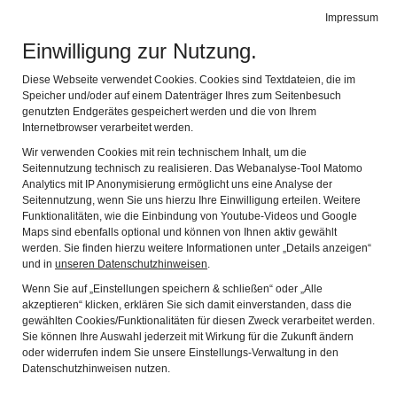
Impressum
Navig
Einwilligung zur Nutzung.
Diese Webseite verwendet Cookies. Cookies sind Textdateien, die im
Speicher und/oder auf einem Datenträger Ihres zum Seitenbesuch
genutzten Endgerätes gespeichert werden und die von Ihrem
Internetbrowser verarbeitet werden.
Wir verwenden Cookies mit rein technischem Inhalt, um die
Seitennutzung technisch zu realisieren. Das Webanalyse-Tool Matomo
Analytics mit IP Anonymisierung ermöglicht uns eine Analyse der
Seitennutzung, wenn Sie uns hierzu Ihre Einwilligung erteilen. Weitere
Funktionalitäten, wie die Einbindung von Youtube-Videos und Google
EINE GRUPPE DES TIROLER
Maps sind ebenfalls optional und können von Ihnen aktiv gewählt
werden. Sie finden hierzu weitere Informationen unter „Details anzeigen“
BERGBAU- UND
und in
unseren Datenschutzhinweisen
.
HÜTTENMUSEUMS IN
Wenn Sie auf „Einstellungen speichern & schließen“ oder „Alle
akzeptieren“ klicken, erklären Sie sich damit einverstanden, dass die
gewählten Cookies/Funktionalitäten für diesen Zweck verarbeitet werden.
BRIXLEGG BESUCHEN DAS
Sie können Ihre Auswahl jederzeit mit Wirkung für die Zukunft ändern
oder widerrufen indem Sie unsere Einstellungs-Verwaltung in den
BERGBAUMUSEUM EISENREICH
Datenschutzhinweisen nutzen.