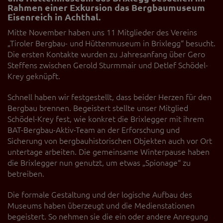
Diese Website nutzt Matomo Analytics für die Auswertung der
Rahmen einer Exkursion das Bergbaumuseum
Seitenaufrufe als Statistik. Die hierdurch gespeicherten Daten werden
Eisenreich in Achthal.
ausschließlich auf unseren eigenen Servern gespeichert. Eine
Übertragung an Dritte erfolgt nicht. Wir verwenden die Funktion
Mitte November haben uns 11 Mitglieder des Vereins
AnonymizeIP zur Anonymisierung Ihrer IP-Adresse, so dass diese gekürzt
„Tiroler Bergbau- und Hüttenmuseum in Brixlegg“ besucht.
wird und nicht mehr Ihrem Besuch auf unserer Internetseite zugeordnet
Die ersten Kontakte wurden zu Jahresanfang über Gero
werden kann.
Steffens zwischen Gerold Sturmmair und Detlef Schödel-
YouTube / Vimeo
Krey geknüpft.
Videos werden über die Plattformen YouTube oder Vimeo eingebunden.
Schnell haben wir festgestellt, dass beider Herzen für den
Wir nutzen YouTube im erweiterten Datenschutzmodus. Dieser Modus
Bergbau brennen. Begeistert stellte unser Mitglied
bewirkt laut YouTube, dass YouTube keine Informationen über die
Besucher auf dieser Website speichert, bevor diese sich das Video
Schödel-Krey fest, wie konkret die Brixlegger mit ihrem
ansehen.
BAT-Bergbau-Aktiv-Team an der Erforschung und
Sicherung von bergbauhistorischen Objekten auch vor Ort
Eingebundene Inhalte
untertage arbeiten. Die gemeinsame Winterpause haben
Optional sind externe Inhalte auf den Seiten dieser Website
die Brixlegger nun genutzt, um etwas „Spionage“ zu
eingebunden. Das können Kartendienste wie z.B. Google Maps sein
betreiben.
oder auch Anwendungen einer externen Website.
Die formale Gestaltung und der logische Aufbau des
Museums haben überzeugt und die Medienstationen
begeistert. So nehmen sie die ein oder andere Anregung