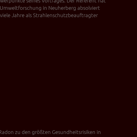
hwerpunkte seines Vortrages. Der Referent hat
nd Umweltforschung in Neuherberg absolviert
viele Jahre als Strahlenschutzbeauftragter
Radon zu den größten Gesundheitsrisiken in