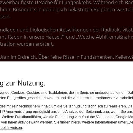
weithäufigste Ursache für Lungenkrebs. Während sich Rad
chern. Besonders in geologisch belasteten Regionen wie Te
sein.
undlagen und biologischen Auswirkungen der Radioaktivität 
mmt Radon in unsere Häuser?“ und „Welche Abhilfemaßnahme
ration wurden erörtert.
 Uran im Erdreich. Über feine Risse in Fundamenten, Kelle
r. Dort kann sich Radon vor allem in schlecht belüfteten 
perten empfehlen, dauerhaft Werte von 300 Becquerel/m³ n
.
ng zur Nutzung.
 der regionalen Geologie ab. Granit- und Gesteinsformatio
endet Cookies. Cookies sind Textdateien, die im Speicher und/oder auf einem Dat
hat beispielsweise die Auffaltung der Alpen tiefere, uran
ten Endgerätes gespeichert werden und die von Ihrem Internetbrowser verarbeite
ngehalte zu finden sind. Natürliche Prozesse wie Luftdruc
es mit rein technischem Inhalt, um die Seitennutzung technisch zu realisieren. 
t IP Anonymisierung ermöglicht uns eine Analyse der Seitennutzung, wenn Sie uns 
 das Lüftungsverhalten können für Radongehalte entschei
en. Weitere Funktionalitäten, wie die Einbindung von Youtube-Videos und Google Ma
rn, gleichzeitig aber den Luftaustausch erschweren.
von Ihnen aktiv gewählt werden. Sie finden hierzu weitere Informationen unter „De
hutzhinweisen
.
adioaktive Zerfallsprodukte des Radons. Gelangen diese be