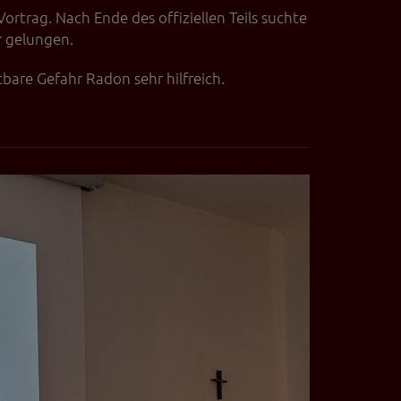
ortrag. Nach Ende des offiziellen Teils suchte
erten
esucher auf dieser
r gelungen.
bare Gefahr Radon sehr hilfreich.
wie z.B. Google Maps