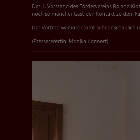
Der 1. Vorstand des Fördervereins Roland Klos
Videos werden über
Datenschutzmodus. D
noch so mancher Gast den Kontakt zu dem Fac
Website speichert, 
Der Vortrag war insgesamt sehr anschaulich un
Eingebundene
Optional sind exter
(Presserefertin: Monika Konnert)
sein oder auch Anw