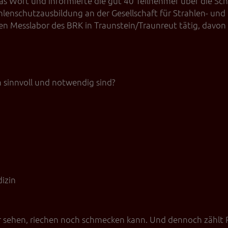
das Wort und informierte die gut 40 Teilnehmer über die Sc
ahlenschutzausbildung an der Gesellschaft für Strahlen- u
n Messlabor des BRK in Traunstein/Traunreut tätig, davon 
sinnvoll und notwendig sind?
izin
er sehen, riechen noch schmecken kann. Und dennoch zählt 