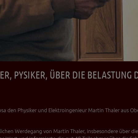
ER, PYSIKER, ÜBER DIE BELASTUNG
a den Physiker und Elektroingenieur Martin Thaler aus Obe
flichen Werdegang von Martin Thaler, insbesondere über di